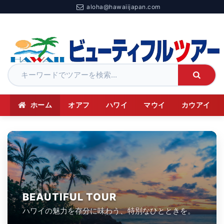
aloha@hawaiijapan.com
ホーム
オアフ
ハワイ
マウイ
カウアイ
BEAUTIFUL TOUR
ハワイの魅力を存分に味わう、特別なひとときを。