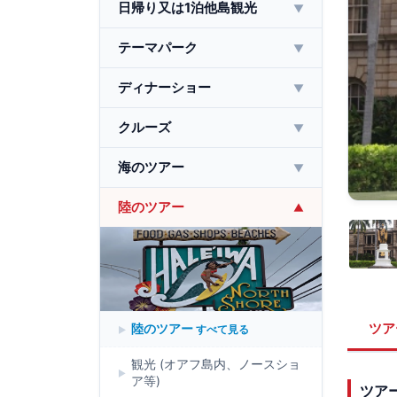
日帰り又は1泊他島観光
▼
テーマパーク
▼
ディナーショー
▼
クルーズ
▼
海のツアー
▼
陸のツアー
▼
ツア
陸のツアー
すべて見る
観光 (オアフ島内、ノースショ
ア等)
ツア