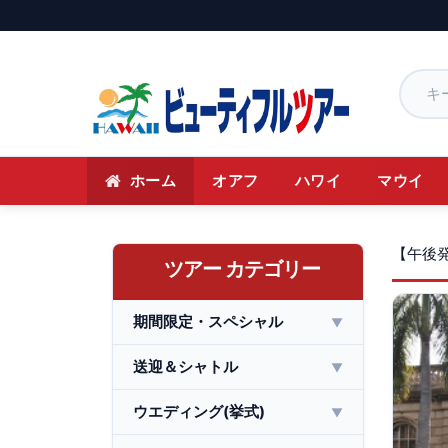
ホーム
オアフ
ハワイ
マウイ
【午後
ツアー カテゴリー
期間限定・スペシャル
▼
送迎＆シャトル
▼
ウエディング(挙式)
▼