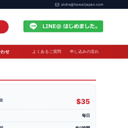
aloha@hawaiijapan.com
合わせ
よくあるご質問
申し込みの流れ
金
$35
毎日
間
約2時間