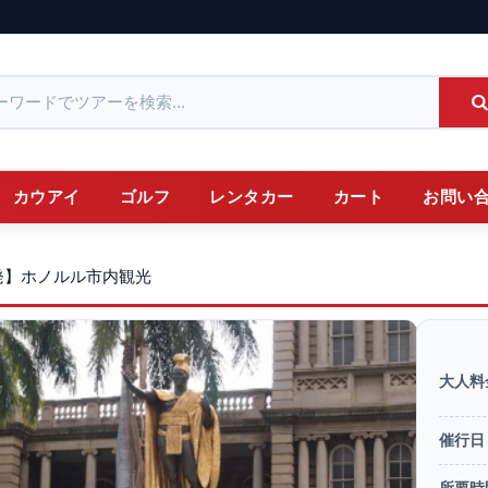
カウアイ
ゴルフ
レンタカー
カート
お問い
発】ホノルル市内観光
大人料
催行日
所要時