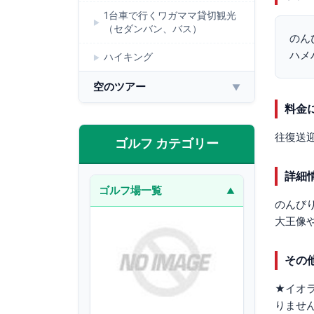
1台車で行くワガママ貸切観光
（セダンバン、バス）
のん
ハメ
ハイキング
空のツアー
▼
料金
往復送
ゴルフ カテゴリー
詳細
ゴルフ場一覧
▼
のんび
大王像
その
★イオ
りませ