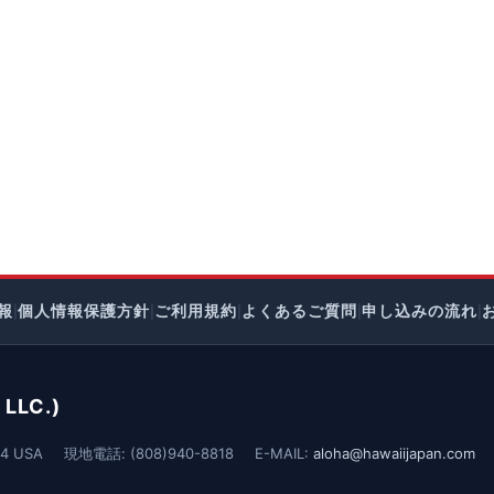
報
個人情報保護方針
ご利用規約
よくあるご質問
申し込みの流れ
|
|
|
|
|
LLC.)
4 USA
現地電話: (808)940-8818
E-MAIL:
aloha@hawaiijapan.com