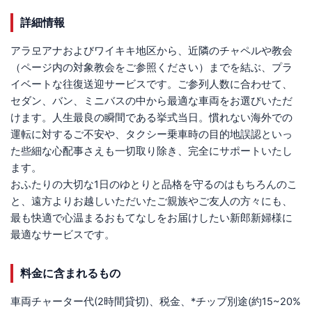
詳細情報
アラ모アナおよびワイキキ地区から、近隣のチャペルや教会
（ページ内の対象教会をご参照ください）までを結ぶ、プラ
イベートな往復送迎サービスです。ご参列人数に合わせて、
セダン、バン、ミニバスの中から最適な車両をお選びいただ
けます。人生最良の瞬間である挙式当日。慣れない海外での
運転に対するご不安や、タクシー乗車時の目的地誤認といっ
た些細な心配事さえも一切取り除き、完全にサポートいたし
ます。
おふたりの大切な1日のゆとりと品格を守るのはもちろんのこ
と、遠方よりお越しいただいたご親族やご友人の方々にも、
最も快適で心温まるおもてなしをお届けしたい新郎新婦様に
最適なサービスです。
料金に含まれるもの
車両チャーター代(2時間貸切)、税金、*チップ別途(約15~20%