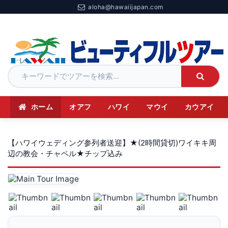
aloha@hawaiijapan.com
ホーム
オアフ
ハワイ
マウイ
カウアイ
【ハワイウェディング参列者送迎】★(2時間貸切)ワイキキ周
辺の教会・チャペル★チップ込み