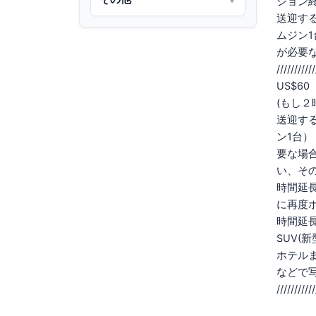
ション
送迎する場合:
ムジン
が必要
///////
US$
(もし
送迎する場合:
ン1台）
要な場
い、その後にホ
時間延長
に再度
時間延長 //
SUV(
ホテル
などで
///////////