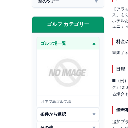
空のツアー
▼
【アラ
ス。も
ホテル
ゴルフ カテゴリー
ュニテ
料金
ゴルフ場一覧
▼
車両チャ
日程
■（例）
グ♪ 1
る場合
オアフ島ゴルフ場
備考
条件から選択
▼
追加プラ
その他
▼