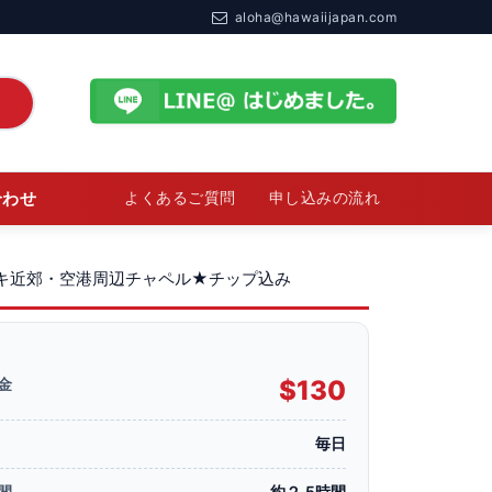
aloha@hawaiijapan.com
合わせ
よくあるご質問
申し込みの流れ
キキ近郊・空港周辺チャペル★チップ込み
金
$130
毎日
間
約２.5時間