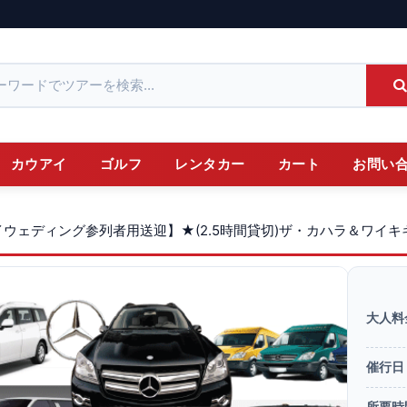
カウアイ
ゴルフ
レンタカー
カート
お問い
イウェディング参列者用送迎】★(2.5時間貸切)ザ・カハラ＆ワイ
大人料
催行日
所要時