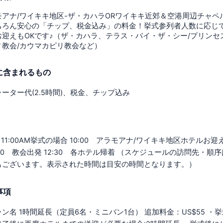
モアナ/ワイキキ地区-ザ・カハラORワイキキ近郊＆空港周辺チャ
ちろん安心の「チップ、税金込み」の料金！挙式参列者人数に応じ
お迎えもOKです♪（ザ・カハラ、テラス・バイ・ザ・シー/プリンセ
ィ教会/カウマカピリ教会など）
に含まれるもの
ーター代(2.5時間)、税金、チップ込み
11:00AM挙式の場合 10:00 アラモアナ/ワイキキ地区ホテルお迎え
2:00 教会出発 12:30 各ホテル帰着 （スケジュールの訪問先
もございます。表示された時間は目安の時間となります。）
事項
ン名 1時間延長（定員6名・ミニバン1台） 追加料金：US$55