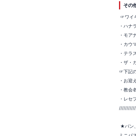
その
☞ワイ
・ハナ
・モア
・カウ
・テラ
・ザ・
☞下記
・お迎
・教会
・レセ
///////////
★バン
ミニバ