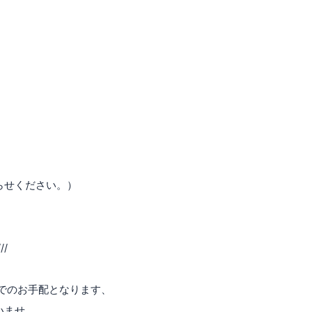
らせください。）
///
でのお手配となります、
いませ。