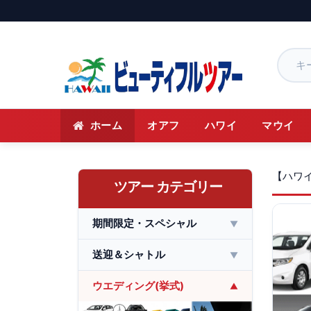
ホーム
オアフ
ハワイ
マウイ
【ハワ
ツアー カテゴリー
期間限定・スペシャル
▼
送迎＆シャトル
▼
ウエディング(挙式)
▼