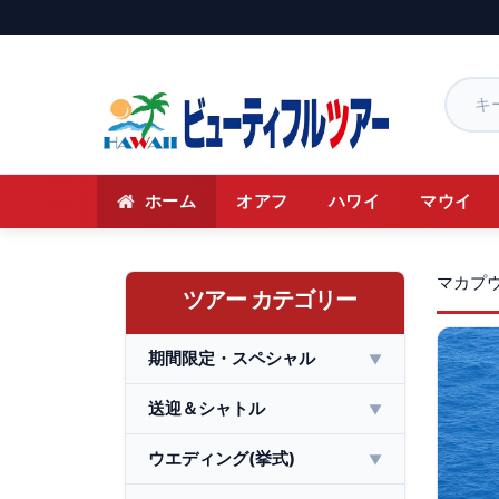
ホーム
オアフ
ハワイ
マウイ
マカプ
ツアー カテゴリー
期間限定・スペシャル
▼
送迎＆シャトル
▼
ウエディング(挙式)
▼