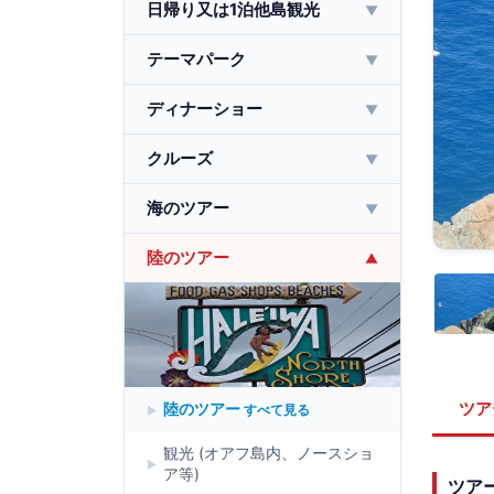
日帰り又は1泊他島観光
▼
テーマパーク
▼
ディナーショー
▼
クルーズ
▼
海のツアー
▼
陸のツアー
▼
ツア
陸のツアー
すべて見る
観光 (オアフ島内、ノースショ
ア等)
ツア