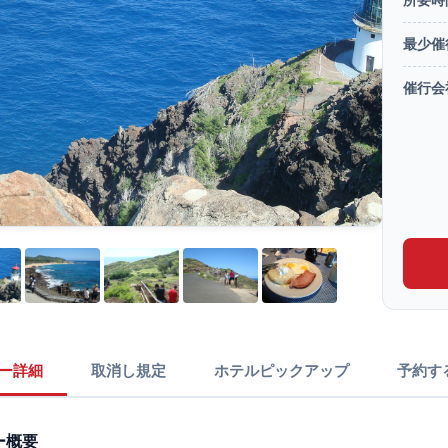
最少催
催行会
ー詳細
取消し規定
ホテルピックアップ
予約す
ー概要