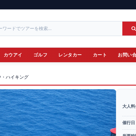
カウアイ
ゴルフ
レンタカー
カート
お問い
ウ・ハイキング
大人料
催行日
所要時