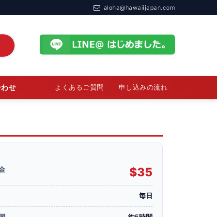
aloha@hawaiijapan.com
合わせ
よくあるご質問
申し込みの流れ
金
$35
毎日
間
約5時間