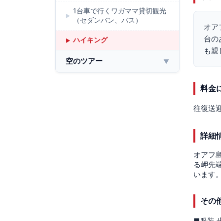
1台車で行くワガママ貸切観光
（セダンバン、バス）
オア
台の
ハイキング
も親
空のツアー
▼
料金
往復送
詳細
オアフ
る岬先
います
その