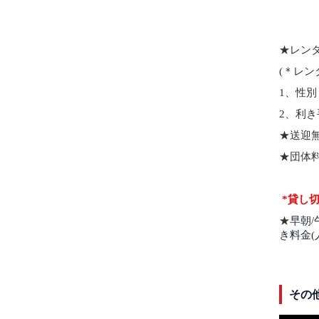
★レン
(＊レ
1、性
2、利
★送迎
★団体
*貸し
★
早朝
き料金(
その