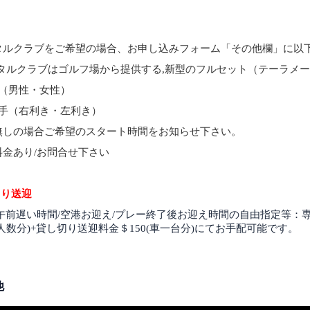
タルクラブをご希望の場合、お申し込みフォーム「その他欄」に以
ンタルクラブはゴルフ場から提供する,新型のフルセット（テーラメ
別（男性・女性）
き手（右利き・左利き）
無しの場合ご希望のスタート時間をお知らせ下さい。
料金あり/お問合せ下さい
切り送迎
/午前遅い時間/空港お迎え/プレー終了後お迎え時間の自由指定等：
人数分)+貸し切り送迎料金＄150(車一台分)にてお手配可能です。
他