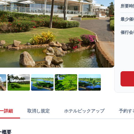
所要時
最少催
催行会
ー詳細
取消し規定
ホテルピックアップ
予約す
ー概要