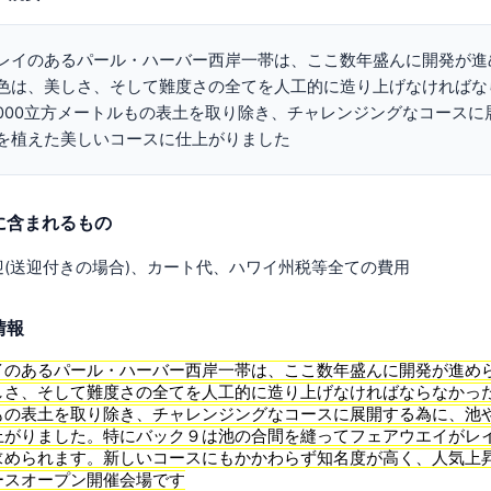
レイのあるパール・ハーバー西岸一帯は、ここ数年盛んに開発が進
色は、美しさ、そして難度さの全てを人工的に造り上げなければな
5.000立方メートルもの表土を取り除き、チャレンジングなコース
を植えた美しいコースに仕上がりました
に含まれるもの
迎(送迎付きの場合)、カート代、ハワイ州税等全ての費用
情報
イのあるパール・ハーバー西岸一帯は、ここ数年盛んに開発が進め
しさ、そして難度さの全てを人工的に造り上げなければならなかったこ
もの表土を取り除き、チャレンジングなコースに展開する為に、池
上がりました。特にバック９は池の合間を縫ってフェアウエイがレ
求められます。新しいコースにもかかわらず知名度が高く、人気上昇中
ースオープン開催会場です