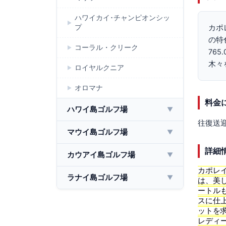
ハワイカイ･チャンピオンシッ
プ
カポ
の特
コーラル・クリーク
76
木々
ロイヤルクニア
オロマナ
料金
ハワイ島ゴルフ場
▼
往復送
マウイ島ゴルフ場
▼
詳細
カウアイ島ゴルフ場
▼
カポレ
ラナイ島ゴルフ場
▼
は、美
ートル
スに仕
ットを
レディ