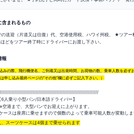
に含まれるもの
での送迎（片道又は往復）代、空港使用税、ハワイ州税、 ★ツアー
5%ほどをツアー終了時にドライバーにお渡し下さい。
情報
込みの際、飛行機便名、ご到着又は出発時間、お荷物の数、乗車人数を必ず
数
は申し込み最終ページの”その他”欄に必ずご記入下さい。）
//////////////////////////////////////////////////////////////////
【6人乗り小型バン/日本語ドライバー】
⇔空港まで、大型バンでお迎えに上がります。
ツケースは座席に乗せますので個数のよって乗車可能人数が変動し
人、スーツケースは4個
まで乗せられます