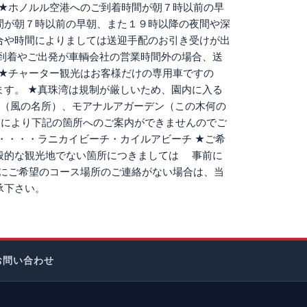
 ★ホノルル空港へのご到着時間が朝７時以前の早
間が朝７時以前の早朝、また１９時以降の夜間や深
合や時間によりましては送迎手配のお引き受けが出
到着やご出発が車輌会社の営業時間外の場合、送
 ★チャーター観光はお客様だけの専用車ですの
す。 ★真珠湾は規制が厳しいため、園内に入る
リ（風の名所）、モアナルアガーデン（この木何の
車輌により下記の箇所へのご案内ができませんのでご
・・・・ラニカイビーチ・カイルアビーチ ★ご希
般的な観光地でない箇所につきましては 事前に
事前にご希望のコース場所のご連絡がない場合は、当
承下さい。
お問い合わせ