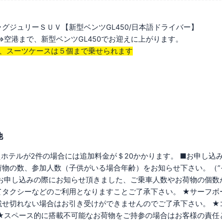
グジュリーＳＵＶ【新型ベンツGL450/日本語ドライバー】
⇔空港まで、新型ベンツGL450でお迎えに上がります。
人、スーツケースは５個
まで乗せられます
他
えホテルが2件の場合には追加料金が＄20かかります。 ■お申し
荷物の数、参加人数（子供がいる場合年齢）をお知らせ下さい。（”
★お申し込みの際にお知らせ頂きました、ご乗車人数やお荷物の個数
てタクシーなどのご利用となりますことご了承下さい。 ★サーフボ
載せ切れない場合はお引き受けができませんのでご了承下さい。 ★
 ★スペース的に搭載不可能なお荷物をご持参の場合はお客様の責任