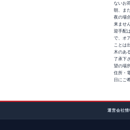
ないお
朝、ま
夜の場
来ませ
迎手配
で、オ
ことは
木のある
了承下
望の場
住所・電
日にご
運営会社情