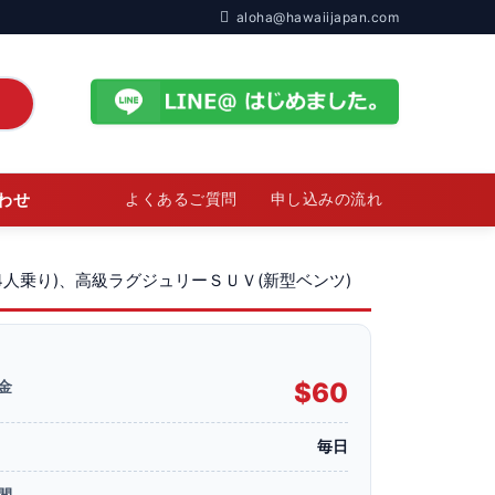
aloha@hawaiijapan.com
わせ
よくあるご質問
申し込みの流れ
4人乗り)、高級ラグジュリーＳＵＶ(新型ベンツ)
金
$60
毎日
間