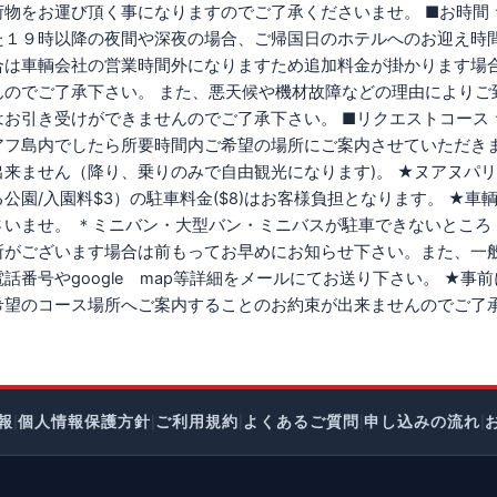
荷物をお運び頂く事になりますのでご了承くださいませ。 ■お時間
た１９時以降の夜間や深夜の場合、ご帰国日のホテルへのお迎え時
合は車輌会社の営業時間外になりますため追加料金が掛かります場
んのでご了承下さい。 また、悪天候や機材故障などの理由によりご
はお引き受けができませんのでご了承下さい。 ■リクエストコース
アフ島内でしたら所要時間内ご希望の場所にご案内させていただきま
出来ません（降り、乗りのみで自由観光になります)。 ★ヌアヌパ
公園/入園料$3）の駐車料金($8)はお客様負担となります。 ★
さいませ。 ＊ミニバン・大型バン・ミニバスが駐車できないところ
所がございます場合は前もってお早めにお知らせ下さい。また、一
話番号やgoogle map等詳細をメールにてお送り下さい。 ★
希望のコース場所へご案内することのお約束が出来ませんのでご了
報
個人情報保護方針
ご利用規約
よくあるご質問
申し込みの流れ
|
|
|
|
|