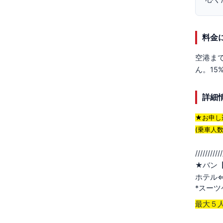
料金
空港ま
ん。1
詳細
★お申し
(乗車
人
///////////
★バン
ホテル
*スー
最大５