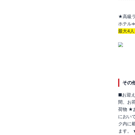
★高級ラ
ホテル
最大4
その
■お迎
間、お
荷物 
におい
ク内に
ます。