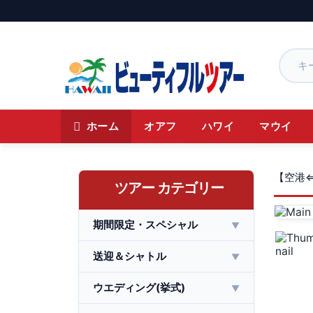
ホーム
オアフ
ハワイ
マウイ
【空港⇔
ツアー カテゴリー
期間限定・スペシャル
▼
送迎＆シャトル
▼
ウエディング(挙式)
▼