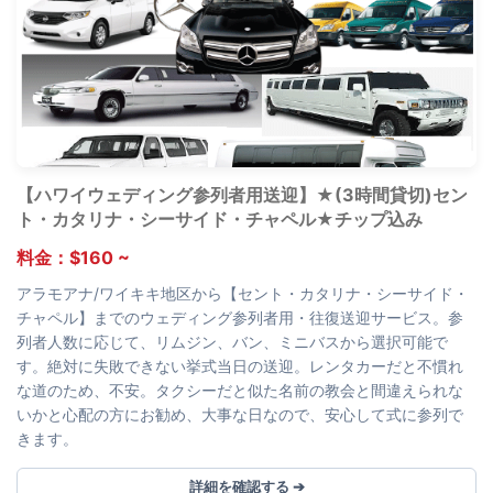
【ハワイウェディング参列者用送迎】★(3時間貸切)セン
ト・カタリナ・シーサイド・チャペル★チップ込み
料金：$160 ~
アラモアナ/ワイキキ地区から【セント・カタリナ・シーサイド・
チャペル】までのウェディング参列者用・往復送迎サービス。参
列者人数に応じて、リムジン、バン、ミニバスから選択可能で
す。絶対に失敗できない挙式当日の送迎。レンタカーだと不慣れ
な道のため、不安。タクシーだと似た名前の教会と間違えられな
いかと心配の方にお勧め、大事な日なので、安心して式に参列で
きます。
詳細を確認する ➔