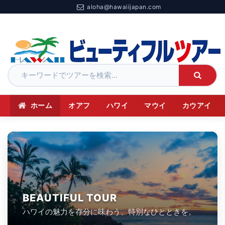
aloha@hawaiijapan.com
ホーム
オアフ
ハワイ
マウイ
カウアイ
BEAUTIFUL TOUR
ハワイの魅力を存分に味わう、特別なひとときを。