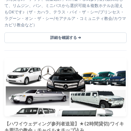
て、リムジン、バン、ミニバスから選択可能＆複数ホテルお迎え
もOKです♪（ザ・カハラ、テラス・バイ・ザ・シー/プリンセス・
ラグーン・オン・ザ・シー/モアナルア・コミュニティ教会/カウマ
カピリ教会など）
詳細を確認する ➔
【ハワイウェディング参列者送迎】★(2時間貸切)ワイキ
キ周辺の教会・チャペル★チップ込み