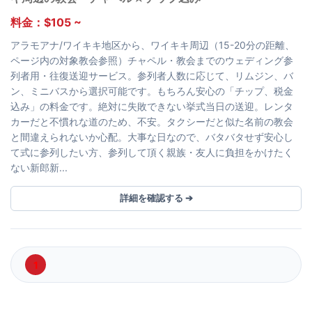
料金：$105 ~
アラモアナ/ワイキキ地区から、ワイキキ周辺（15-20分の距離、
ページ内の対象教会参照）チャペル・教会までのウェディング参
列者用・往復送迎サービス。参列者人数に応じて、リムジン、バ
ン、ミニバスから選択可能です。もちろん安心の「チップ、税金
込み」の料金です。絶対に失敗できない挙式当日の送迎。レンタ
カーだと不慣れな道のため、不安。タクシーだと似た名前の教会
と間違えられないか心配。大事な日なので、バタバタせず安心し
て式に参列したい方、参列して頂く親族・友人に負担をかけたく
ない新郎新...
詳細を確認する ➔
1