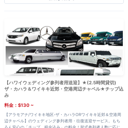
【ハワイウェディング参列者用送迎】★(2.5時間貸切)
ザ・カハラ＆ワイキキ近郊・空港周辺チャペル★チップ込
み
料金：$130 ~
【アラモアナ/ワイキキ地区-ザ・カハラORワイキキ近郊＆空港周
辺チャペル】のウェディング参列者用・往復送迎サービス。もち
ろん安心の「チップ、税金込み」の料金！挙式参列者人数に応じ